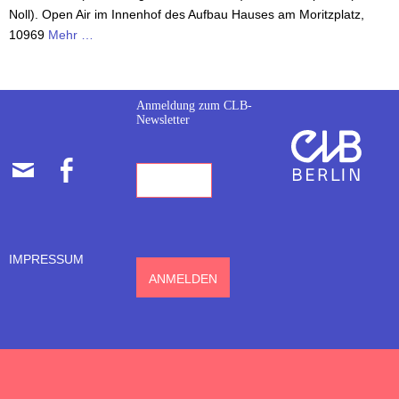
Noll). Open Air im Innenhof des Aufbau Hauses am Moritzplatz,
10969
Mehr …
Anmeldung zum CLB-
Newsletter
E-
FACEBOOK
MAIL-
ADRESSE
IMPRESSUM