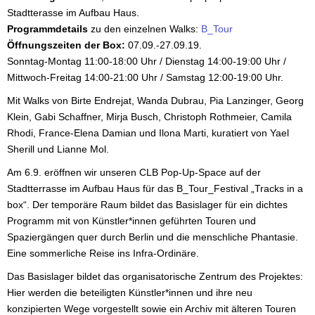
Stadtterasse im Aufbau Haus.
Programmdetails
zu den einzelnen Walks:
B_Tour
Öffnungszeiten der Box:
07.09.-27.09.19.
Sonntag-Montag 11:00-18:00 Uhr / Dienstag 14:00-19:00 Uhr /
Mittwoch-Freitag 14:00-21:00 Uhr / Samstag 12:00-19:00 Uhr.
Mit Walks von Birte Endrejat, Wanda Dubrau, Pia Lanzinger, Georg
Klein, Gabi Schaffner, Mirja Busch, Christoph Rothmeier, Camila
Rhodi, France-Elena Damian und Ilona Marti, kuratiert von Yael
Sherill und Lianne Mol.
Am 6.9. eröffnen wir unseren CLB Pop-Up-Space auf der
Stadtterrasse im Aufbau Haus für das B_Tour_Festival „Tracks in a
box“. Der temporäre Raum bildet das Basislager für ein dichtes
Programm mit von Künstler*innen geführten Touren und
Spaziergängen quer durch Berlin und die menschliche Phantasie.
Eine sommerliche Reise ins Infra-Ordinäre.
Das Basislager bildet das organisatorische Zentrum des Projektes:
Hier werden die beteiligten Künstler*innen und ihre neu
konzipierten Wege vorgestellt sowie ein Archiv mit älteren Touren