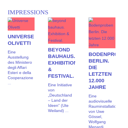
IMPRESSIONS
->
->
->
UNIVERSE
OLIVETTI
BEYOND
Eine
BODENPROBE
BAUHAUS.
Ausstellung
BERLIN.
des Ministero
EXHIBITION
DIE
degli Affari
&
Esteri e della
LETZTEN
FESTIVAL.
Cooperazione
12.000
...
Eine Initiative
JAHRE
von
„Deutschland
Eine
– Land der
audiovisuelle
Ideen“ (Ute
Rauminstallation
Weiland) ...
von Uwe
Gössel,
Wolfgang
Menardi,